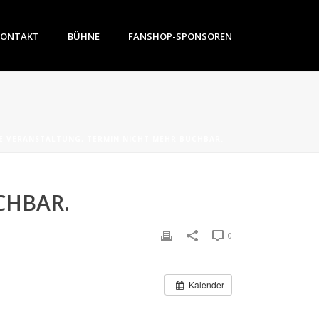
KONTAKT
BÜHNE
FANSHOP-SPONSOREN
E VERANSTALTUNG, TERMIN NICHT MEHR BUCHBAR.
CHBAR.
0
Kalender